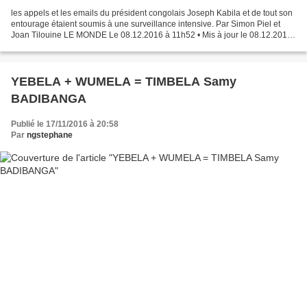
les appels et les emails du président congolais Joseph Kabila et de tout son
entourage étaient soumis à une surveillance intensive. Par Simon Piel et
Joan Tilouine LE MONDE Le 08.12.2016 à 11h52 • Mis à jour le 08.12.2016
à 11h58 S'abonner dès 1 € Réagir...
YEBELA + WUMELA = TIMBELA Samy
BADIBANGA
Publié le 17/11/2016 à 20:58
Par
ngstephane