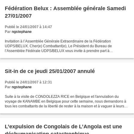
Fédération Belux : Assemblée générale Samedi
27/01/2007
Publié le 24/01/2007 à 14:47
Par
ngstephane
Invitation à l’Assemblée Générale Extraordinaire de la Fédération
UDPS/BELUX. Cher(e) Combattant(e), Le Président du Bureau de
l’Assemblée Fédérale UDPS/BELUX vous invite à prendre part à
l’Assemblée Générale Ordinaire qu’il convoque ce Samedi 27 Janvier...
Sit-in de ce jeudi 25/01/2007 annulé
Publié le 24/01/2007 à 12:31
Par
ngstephane
Suite à la visite de CONDOLEZZA RICE en Belgique et l'annulation du
voyage de KANAMBE en Belgique pour cette semaine, nous demandons à
tous les combattants de la liberté de rester à la maison et à vaguer à leurs
occupations respectives mais en maintenant...
L’expulsion de Congolais de L’Angola est une
déshumanisation catastrophique.