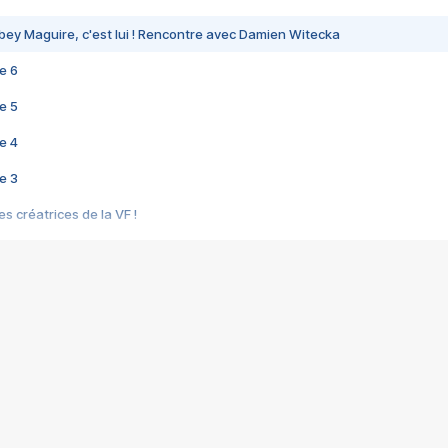
bey Maguire, c'est lui ! Rencontre avec Damien Witecka
e 6
e 5
e 4
e 3
s créatrices de la VF !
e 2
e 1
e Mektoub My Love arrive enfin ! Rencontre avec Shaïn Boumedine et Sal
i : après Toni en famille
elle réalise le bouleversant Dites lui que je l'aime
ais ! Rencontre autour de Vie privée de Rebecca Zlotowski