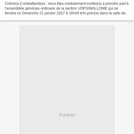
Chèr(e)s Combattant(e)s : Vous êtes cordialement invité(e)s à prendre part à
l'assemblée générale ordinaire de la section UDPS/WALLONIE qui se
tiendra ce Dimanche 21 janvier 2007 à 16h00 très précise dans la salle de
l'asbl APODI sise Place de GEER N°13...
Publicité