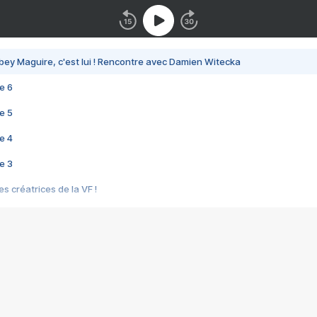
bey Maguire, c'est lui ! Rencontre avec Damien Witecka
e 6
e 5
e 4
e 3
s créatrices de la VF !
e 2
e 1
e Mektoub My Love arrive enfin ! Rencontre avec Shaïn Boumedine et Sal
i : après Toni en famille
elle réalise le bouleversant Dites lui que je l'aime