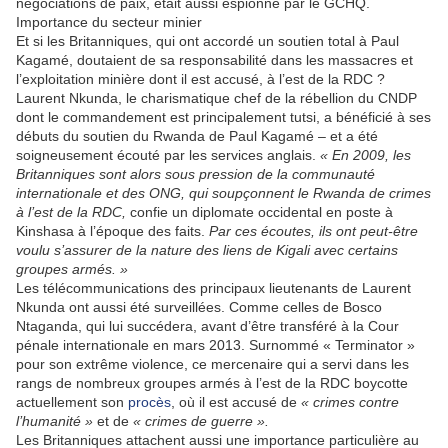
négociations de paix, était aussi espionné par le GCHQ.
Importance du secteur minier
Et si les Britanniques, qui ont accordé un soutien total à Paul
Kagamé, doutaient de sa responsabilité dans les massacres et
l’exploitation minière dont il est accusé, à l’est de la RDC ?
Laurent Nkunda, le charismatique chef de la rébellion du CNDP
dont le commandement est principalement tutsi, a bénéficié à ses
débuts du soutien du Rwanda de Paul Kagamé – et a été
soigneusement écouté par les services anglais.
« En 2009, les
Britanniques sont alors sous pression de la communauté
internationale et des ONG, qui soupçonnent le Rwanda de crimes
à l’est de la RDC,
confie un diplomate occidental en poste à
Kinshasa à l’époque des faits.
Par ces écoutes, ils ont peut-être
voulu s’assurer de la nature des liens de Kigali avec certains
groupes armés. »
Les télécommunications des principaux lieutenants de Laurent
Nkunda ont aussi été surveillées. Comme celles de Bosco
Ntaganda, qui lui succédera, avant d’être transféré à la Cour
pénale internationale en mars 2013. Surnommé « Terminator »
pour son extrême violence, ce mercenaire qui a servi dans les
rangs de nombreux groupes armés à l’est de la RDC boycotte
actuellement son
procès
, où il est accusé de
« crimes contre
l’humanité »
et de
« crimes de guerre ».
Les Britanniques attachent aussi une importance particulière au