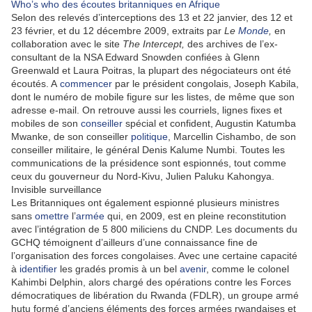
Who’s who des écoutes britanniques en Afrique
Selon des relevés d’interceptions des 13 et 22 janvier, des 12 et
23 février, et du 12 décembre 2009, extraits par
Le
Monde
,
en
collaboration avec le site
The Intercept,
des archives de l’ex-
consultant de la NSA Edward Snowden confiées à Glenn
Greenwald et Laura Poitras, la plupart des négociateurs ont été
écoutés. A
commencer
par le président congolais, Joseph Kabila,
dont le numéro de mobile figure sur les listes, de même que son
adresse e-mail. On retrouve aussi les courriels, lignes fixes et
mobiles de son
conseiller
spécial et confident, Augustin Katumba
Mwanke, de son conseiller
politique
, Marcellin Cishambo, de son
conseiller militaire, le général Denis Kalume Numbi. Toutes les
communications de la présidence sont espionnés, tout comme
ceux du gouverneur du Nord-Kivu, Julien Paluku Kahongya.
Invisible surveillance
Les Britanniques ont également espionné plusieurs ministres
sans
omettre
l’
armée
qui, en 2009, est en pleine reconstitution
avec l’intégration de 5 800 miliciens du CNDP. Les documents du
GCHQ témoignent d’ailleurs d’une connaissance fine de
l’organisation des forces congolaises. Avec une certaine capacité
à
identifier
les gradés promis à un bel
avenir
, comme le colonel
Kahimbi Delphin, alors chargé des opérations contre les Forces
démocratiques de libération du Rwanda (FDLR), un groupe armé
hutu formé d’anciens éléments des forces armées rwandaises et