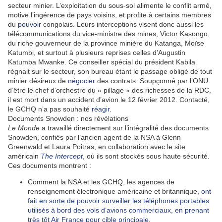
secteur minier. L’exploitation du sous-sol alimente le conflit armé,
motive l’ingérence de pays voisins, et profite à certains membres
du
pouvoir
congolais. Leurs interceptions visent donc aussi les
télécommunications du vice-ministre des mines, Victor Kasongo,
du riche gouverneur de la province minière du Katanga, Moïse
Katumbi, et surtout à plusieurs reprises celles d’Augustin
Katumba Mwanke. Ce conseiller spécial du président Kabila
régnait sur le secteur, son bureau étant le passage obligé de tout
minier désireux de
négocier
des contrats. Soupçonné par l’ONU
d’être le chef d’orchestre du « pillage » des richesses de la RDC,
il est mort dans un accident d’avion le 12 février 2012. Contacté,
le GCHQ n’a pas souhaité
réagir
.
Documents Snowden : nos révélations
Le Monde
a travaillé directement sur l’intégralité des documents
Snowden, confiés par l’ancien agent de la NSA à Glenn
Greenwald et Laura Poitras, en collaboration avec le site
américain
The Intercept
, où ils sont stockés sous haute sécurité.
Ces documents montrent :
Comment la NSA et les GCHQ, les agences de
renseignement électronique américaine et britannique,
ont
fait en sorte de pouvoir surveiller les téléphones portables
utilisés à bord des vols d’avions commerciaux, en prenant
très tôt Air France pour cible principale
.