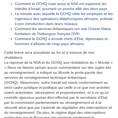
Comment
le GCHQ mais aussi la NSA ont espionné les
intérêts d’Israël, pourtant un proche allié des deux pays
.
La minutie
avec laquelle le GCHQ cible les employés et les
ingénieurs des opérateurs téléphoniques africains, prélude
à son introduction dans leurs réseaux
.
Comment les services britanniques
ont visé Octave Klaba,
fondateur de l’hébergeur français OVH
.
Comment le GCHQ
a écouté chefs d’Etat, diplomates et
hommes d’affaires de vingt pays africains
.
Cette brève sera actualisée au fur et à mesure de nos
révélations.
La réponse de la NSA et du GCHQ aux révélations du « Monde »
« Nous ne faisons jamais aucun commentaire sur des sujets liés
au renseignement,
a indiqué au
Monde
le porte-parole des
services de renseignement technique britannique
(GCHQ).
Néanmoins, notre travail est mené conformément au
strict cadre juridique et politique qui veille à ce que nos activités
soient autorisées, nécessaires et proportionnées, et à ce qu’un
contrôle rigoureux puisse être effectué par le secrétaire d’Etat,
par la commission parlementaire au renseignement et à la
sécurité ainsi que par l’autorité de régulation des interceptions et
du renseignement. De plus, le régime légal des interceptions
pratiquées par le Royaume Uni respecte totalement la