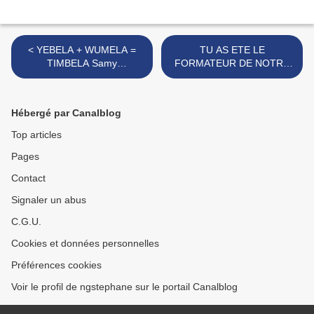
< YEBELA + WUMELA =
TU AS ETE LE
TIMBELA Samy
FORMATEUR DE NOTRE
BADIBANGA
VIE POLITIQUE,ADIEU
L'ARTISTE ET LE GRAND
COMBATTANT >
Hébergé par Canalblog
Top articles
Pages
Contact
Signaler un abus
C.G.U.
Cookies et données personnelles
Préférences cookies
Voir le profil de ngstephane sur le portail Canalblog