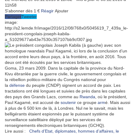
11h58
S'abonner
dès 1 €
Réagir
Ajouter
Partager
Tweeter
image:
http://s2.lemde.fr/image/2016/12/08/768x0/5045619_7_439a_le-
president-congolais-joseph-kabila-
a_51029677ab43e7530c357107bb9cf307.jpg
Goma, 23 mars 2009. Dans la capitale de la province du Nord-
Kivu ébranlée par la guerre civile, le gouvernement congolais et
la rébellion politico-militaire du Congrès national pour
la
défense
du peuple (CNDP) signent un accord de paix. Les
tractations ont été longues et suivies de près dans les capitales
des pays des Grands Lacs, comme au
Rwanda
, où le président,
Paul Kagamé, est accusé de
soutenir
ce groupe
arm
é. Mais aussi
à plus de 6 500 km de là, à Londres. Nul ne le savait, mais les
belligérants étaient espionnés par le puissant système de
surveillance satellitaire déployé par les services de
renseignements électroniques britanniques (GCHQ).
Lire aussi :
Chefs d’Etat, diplomates, hommes d’affaires, le