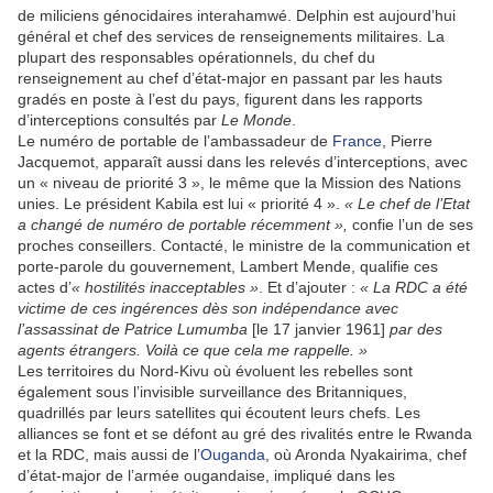
de miliciens génocidaires interahamwé. Delphin est aujourd’hui
général et chef des services de renseignements militaires. La
plupart des responsables opérationnels, du chef du
renseignement au chef d’état-major en passant par les hauts
gradés en poste à l’est du pays, figurent dans les rapports
d’interceptions consultés par
Le Monde
.
Le numéro de portable de l’ambassadeur de
France
, Pierre
Jacquemot, apparaît aussi dans les relevés d’interceptions, avec
un « niveau de priorité 3 », le même que la Mission des Nations
unies. Le président Kabila est lui « priorité 4 ».
« Le chef de l’Etat
a changé de numéro de portable récemment »,
confie l’un de ses
proches conseillers. Contacté, le ministre de la communication et
porte-parole du gouvernement, Lambert Mende, qualifie ces
actes d’
« hostilités inacceptables »
. Et d’ajouter :
« La RDC a été
victime de ces ingérences dès son indépendance avec
l’assassinat de Patrice Lumumba
[le 17 janvier 1961]
par des
agents étrangers. Voilà ce que cela me rappelle. »
Les territoires du Nord-Kivu où évoluent les rebelles sont
également sous l’invisible surveillance des Britanniques,
quadrillés par leurs satellites qui écoutent leurs chefs. Les
alliances se font et se défont au gré des rivalités entre le Rwanda
et la RDC, mais aussi de l’
Ouganda
, où Aronda Nyakairima, chef
d’état-major de l’armée ougandaise, impliqué dans les