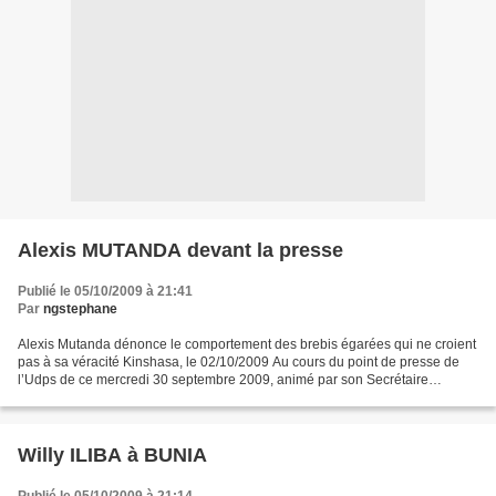
Alexis MUTANDA devant la presse
Publié le 05/10/2009 à 21:41
Par
ngstephane
Alexis Mutanda dénonce le comportement des brebis égarées qui ne croient
pas à sa véracité Kinshasa, le 02/10/2009 Au cours du point de presse de
l’Udps de ce mercredi 30 septembre 2009, animé par son Secrétaire
Général, Alexis Mutanda à la permanence...
Willy ILIBA à BUNIA