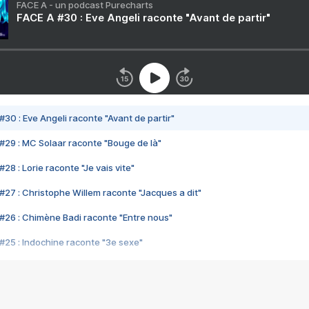
FACE A - un podcast Purecharts
FACE A #30 : Eve Angeli raconte "Avant de partir"
#30 : Eve Angeli raconte "Avant de partir"
#29 : MC Solaar raconte "Bouge de là"
28 : Lorie raconte "Je vais vite"
#27 : Christophe Willem raconte "Jacques a dit"
#26 : Chimène Badi raconte "Entre nous"
#25 : Indochine raconte "3e sexe"
#24 : Zaho raconte "C'est chelou"
#23 : Patrick Bruel raconte "Au café des délices"