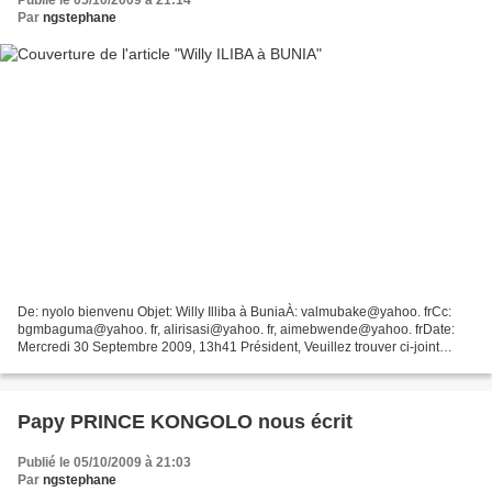
Publié le 05/10/2009 à 21:14
Par
ngstephane
De: nyolo bienvenu
Objet: Willy Illiba à BuniaÀ: valmubake@yahoo. frCc:
bgmbaguma@yahoo. fr, alirisasi@yahoo. fr, aimebwende@yahoo. frDate:
Mercredi 30 Septembre 2009, 13h41 Président, Veuillez trouver ci-joint
quelques photos des...
Papy PRINCE KONGOLO nous écrit
Publié le 05/10/2009 à 21:03
Par
ngstephane