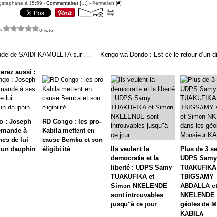
gstephane à 15:59 -
Commentaires [
…
]
- Permalien [
#
]
 ?
0 vote
inquiètude de SAIDI-KAMULETA sur mon ami MAINDO GABRIEL
erez aussi :
o : Joseph
RD Congo : les pro-
emande à
Kabila mettent en
hes de lui
cause Bemba et son
 un dauphin
éligibilité
Ils veulent la
Plus de 3 s
democratie et la
UDPS Samy
liberté : UDPS Samy
TUAKUFIKA 
TUAKUFIKA et
TBIGSAMY
Simon NKELENDE
ABDALLA et
sont introuvables
NKELENDE d
jusqu"à ce jour
géoles de M
KABILA