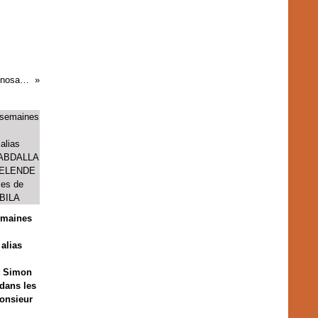
Kengo wa Dondo : Est-ce le retour d’un dinosaure, la résurrection de la 3è voie
emaines
alias
 Simon
ans les
onsieur