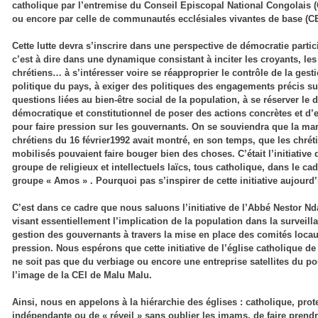
catholique par l’entremise du Conseil Episcopal National Congolais 
ou encore par celle de communautés ecclésiales vivantes de base (
Cette lutte devra s’inscrire dans une perspective de démocratie partic
c’est à dire dans une dynamique consistant à inciter les croyants, les
chrétiens… à s’intéresser voire se réapproprier le contrôle de la gest
politique du pays, à exiger des politiques des engagements précis su
questions liées au bien-être social de la population, à se réserver le d
démocratique et constitutionnel de poser des actions concrètes et d’
pour faire pression sur les gouvernants. On se souviendra que la ma
chrétiens du 16 février1992 avait montré, en son temps, que les chrét
mobilisés pouvaient faire bouger bien des choses. C’était l’initiative 
groupe de religieux et intellectuels laïcs, tous catholique, dans le ca
groupe « Amos » . Pourquoi pas s’inspirer de cette initiative aujourd
C’est dans ce cadre que nous saluons l’initiative de l’Abbé Nestor N
visant essentiellement l’implication de la population dans la surveill
gestion des gouvernants à travers la mise en place des comités loca
pression. Nous espérons que cette initiative de l’église catholique d
ne soit pas que du verbiage ou encore une entreprise satellites du po
l’image de la CEI de Malu Malu.
Ainsi, nous en appelons à la hiérarchie des églises : catholique, prot
indépendante ou de « réveil » sans oublier les imams, de faire prend