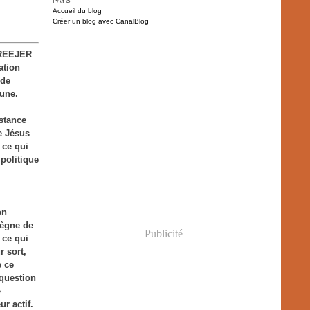
PAYS
Accueil du blog
Créer un blog avec CanalBlog
e REEJER
ation
 de
mune.
istance
de Jésus
 ce qui
 politique
on
règne de
Publicité
 ce qui
r sort,
e ce
 question
e
r actif.