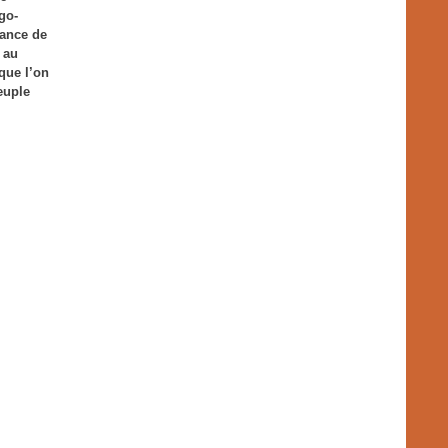
go-
lance de
 au
 que l’on
peuple