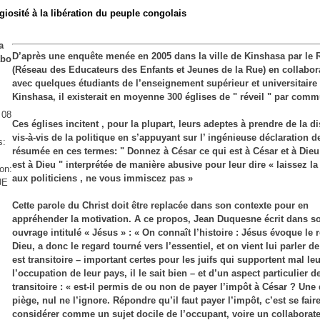
igiosité à la libération du peuple congolais
a
D’après une enquête menée en 2005 dans la ville de Kinshasa par l
abo
(Réseau des Educateurs des Enfants et Jeunes de la Rue) en collabor
avec quelques étudiants de l’enseignement supérieur et universitaire
Kinshasa, il existerait en moyenne 300 églises de " réveil " par com
: 08
Ces églises incitent , pour la plupart, leurs adeptes à prendre de la d
vis-à-vis de la politique en s’appuyant sur l’ ingénieuse déclaration 
s:
résumée en ces termes: " Donnez à César ce qui est à César et à Dieu
est à Dieu " interprétée de manière abusive pour leur dire « laissez la
ion:
aux politiciens , ne vous immiscez pas »
UE
Cette parole du Christ doit être replacée dans son contexte pour en
appréhender la motivation. A ce propos, Jean Duquesne écrit dans s
ouvrage intitulé « Jésus » : « On connaît l’histoire : Jésus évoque le 
Dieu, a donc le regard tourné vers l’essentiel, et on vient lui parler de
est transitoire – important certes pour les juifs qui supportent mal leu
l’occupation de leur pays, il le sait bien – et d’un aspect particulier d
transitoire : « est-il permis de ou non de payer l’impôt à César ? Une
piège, nul ne l’ignore. Répondre qu’il faut payer l’impôt, c’est se fair
considérer comme un sujet docile de l’occupant, voire un collaborateu