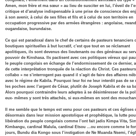
Amen, mon frère et ma sœur » au lieu de susciter en lui, l’éveil de l’e
critique et d’analyse indispensable à une prise de conscience des enj
à son avenir, à celui de ses filles et fils et à celui de son territoire en
occupation progressive par des armées étrangères : angolaise, rwand
ougandaise, burundaise.
Ce qui est paradoxal dans le chef de certains de pasteurs tenanciers 
boutiques spirituelles à but lucratif, c’est que tout en se réclamant
apolitiques, ils sont devenus des lieutenants ou des généraux au ser
pouvoir de Kinshasa. Ils pactisent avec ces politiques véreux qui pau
le peuple congolais en échange de l’endormissement de ce dernier,
de cette interprétation tronquée de la réaction du Christ. Ces pasteurs
collabo » ne s’interrogent pas quand il s’agit de faire des affaires né
avec le régime de Kabila. Pourquoi leur foi ne leur interdit pas de se 
les poches avec l’argent de César, plutôt de Joseph Kabila et de sa b
Alors pourquoi contraindre leurs adeptes à se désintéresser de la poli
eux- mêmes y sont très attachés, si eux-mêmes en sont des mouchar
Il me semble que le temps est venu pour ces pasteurs et ces églises d
désormais dans leur mission apostolique et prophétique, la lutte pou
libération du peuple congolais comme l’ont fait jadis Kimpa Vita, Si
Kimbangu, cardinal Malula, cardinal Etsou …ou encore comme le fon
jours, Bundu dia Kongo sous l’instigation de Ne Muanda Nsemi, l’égl