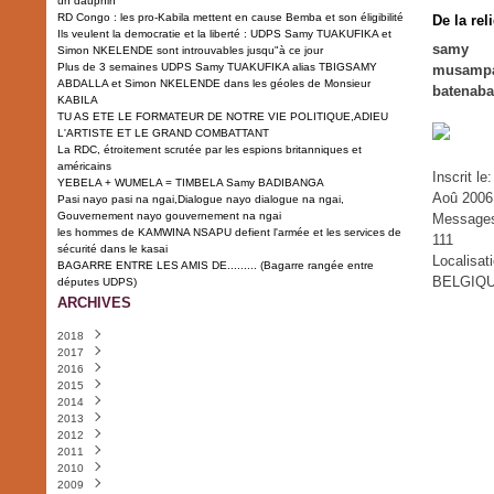
un dauphin
RD Congo : les pro-Kabila mettent en cause Bemba et son éligibilité
De la rel
Ils veulent la democratie et la liberté : UDPS Samy TUAKUFIKA et
samy
Simon NKELENDE sont introuvables jusqu"à ce jour
Plus de 3 semaines UDPS Samy TUAKUFIKA alias TBIGSAMY
musamp
ABDALLA et Simon NKELENDE dans les géoles de Monsieur
batenab
KABILA
TU AS ETE LE FORMATEUR DE NOTRE VIE POLITIQUE,ADIEU
L'ARTISTE ET LE GRAND COMBATTANT
La RDC, étroitement scrutée par les espions britanniques et
américains
Inscrit le
YEBELA + WUMELA = TIMBELA Samy BADIBANGA
Aoû 2006
Pasi nayo pasi na ngai,Dialogue nayo dialogue na ngai,
Gouvernement nayo gouvernement na ngai
Message
les hommes de KAMWINA NSAPU defient l'armée et les services de
111
sécurité dans le kasai
Localisat
BAGARRE ENTRE LES AMIS DE......... (Bagarre rangée entre
BELGIQ
députes UDPS)
ARCHIVES
2018
2017
Juillet
(2)
2016
Août
(2)
2015
Février
Décembre
(1)
(1)
2014
Novembre
Décembre
(1)
(6)
2013
Octobre
Novembre
Décembre
(4)
(7)
(2)
2012
Septembre
Octobre
Novembre
Décembre
(5)
(12)
(7)
(4)
2011
Août
Septembre
Octobre
Novembre
Décembre
(2)
(6)
(3)
(1)
(6)
2010
Juillet
Août
Septembre
Octobre
Novembre
Décembre
(2)
(3)
(7)
(3)
(4)
(3)
2009
Juin
Juillet
Août
Septembre
Octobre
Novembre
Décembre
(5)
(1)
(7)
(1)
(2)
(1)
(2)