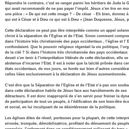
Répondre le contraire, c’est se ranger parmi les héritiers de Juda le 
qui avait recommandé de ne pas payer l’impôt. Jésus s’en tire en mo
une pièce : « De qui est cette image ? – De césar ­ - Eh bien, donnez 
qui est à César et à Dieu ce qui est à Dieu » (Jean Duquesne, Jésus, p
Cette déclaration ne peut pas être interprétée comme un appel solenn
christ à la séparation de l’Eglise et de l’Etat. Sinon comment compr
dans l’histoire très christianisée des pays occidentaux , l’église et l’ 
confondaient. Que le pouvoir religieux régentait la vie politique, l’or
de la cité ? Si dans l’histoire très christianisée des pays occidentaux ,
devait s’en tenir à l’interprétation littérale de cette déclaration, elle se
abstenue d’incarner l’Etat. Il est à noter que la laïcité prônée dans ce
états occidentaux, de nos jours, se fonde sur bien d’autres considéra
celles liées exclusivement à la déclaration de Jésus susmentionnée.
C’est dire que la Séparation de l’Eglise et de l’Etat n’a pas son sou
dans cette déclaration habile de Jésus face aux harcèlements de ses
détracteurs. Il est donc inapproprié de s’en servir pour freiner la dy
de participation de tout un peuple, à l’édification de son bien-être 
et social, en lui inculquant de se désintéresser de la politique.
Les églises dites de réveil, porteuses pour la plupart, de cette interpr
erronée, tronquée, démobilisatrice, profitant du dénuement du peupl
congolais, l’enferment dans un conditionnement avilissant du type « 