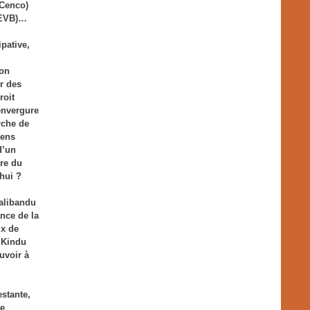
(Cenco)
CEVB)…
ipative,
ion
r des
roit
envergure
rche de
iens
d’un
dre du
’hui ?
dalibandu
ance de la
ux de
e Kindu
uvoir à
estante,
re