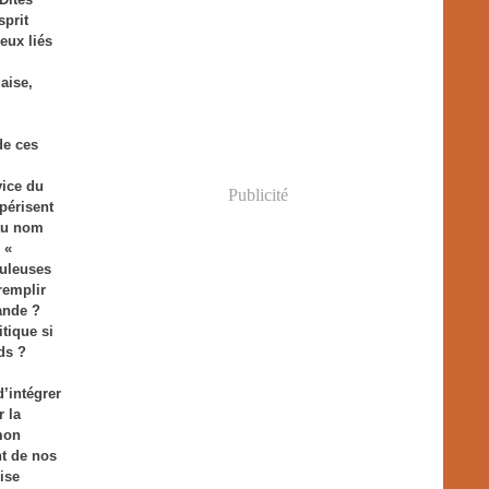
sprit
eux liés
aise,
de ces
vice du
Publicité
périsent
 au nom
 «
buleuses
remplir
ande ?
tique si
ds ?
’intégrer
r la
mon
t de nos
ise