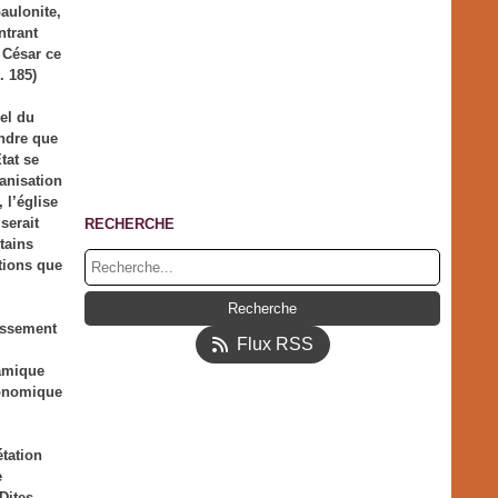
Gaulonite,
ntrant
à César ce
. 185)
el du
endre que
Etat se
ganisation
 l’église
 serait
RECHERCHE
rtains
tions que
bassement
Flux RSS
namique
économique
étation
e
Dites